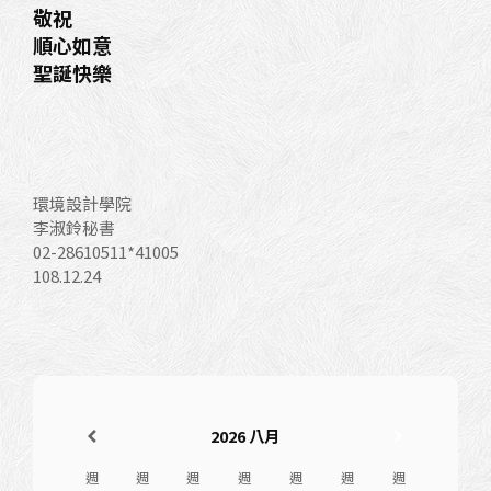
敬祝
順心如意
聖誕快樂
環境設計學院
李淑鈴秘書
02-28610511*41005
108.12.24
2026
八月
週
週
週
週
週
週
週