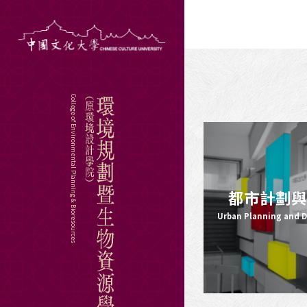
College of Environmental Planning & Bioresources
都市計劃
Urban Planning and
Hit enter to search or ESC to close