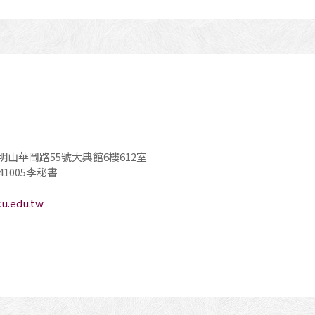
明山華岡路55號大典館6樓612室
1轉41005李秘書
u.edu.tw