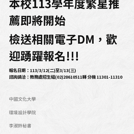
本校
113
學年度繁星推
薦即將開始
檢送相關電子
DM
，歡
迎踴躍報名!!!
報名日期：113/3/12(二)至3/13(三)
諮詢請洽：教務處招生組(02)28610511轉 分機 11301-11310
中國文化大學
環境設計學院
李淑鈴秘書