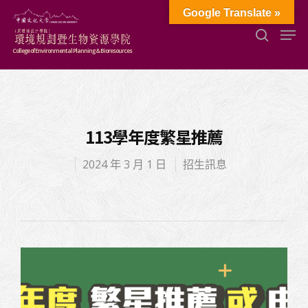
Google Translate »
College of Environmental Planning & Bioresources
Hit enter to search or ESC to close
113學年度繁星推薦
2024 年 3 月 1 日
招生訊息