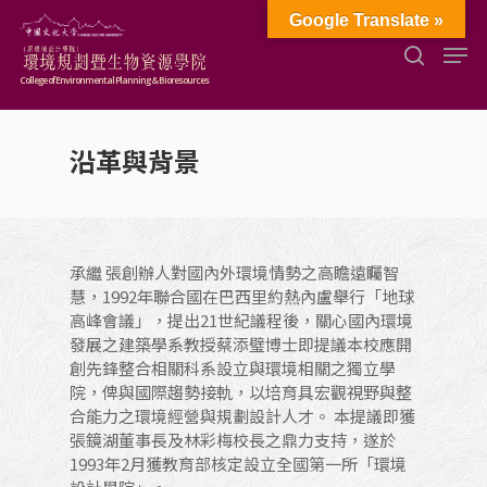
Google Translate »
College of Environmental Planning & Bioresources
Hit enter to search or ESC to close
沿革與背景
承繼 張創辦人對國內外環境情勢之高瞻遠矚智
慧，1992年聯合國在巴西里約熱內盧舉行「地球
高峰會議」，提出21世紀議程後，關心國內環境
發展之建築學系教授蔡添璧博士即提議本校應開
創先鋒整合相關科系設立與環境相關之獨立學
院，俾與國際趨勢接軌，以培育具宏觀視野與整
合能力之環境經營與規劃設計人才。 本提議即獲
張鏡湖董事長及林彩梅校長之鼎力支持，遂於
1993年2月獲教育部核定設立全國第一所「環境