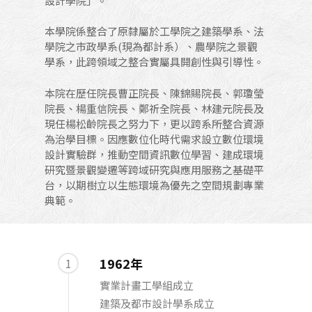
設計學院」。
本學院係整合了原隸屬於工學院之建築學系、法
學院之市政學系(現為都計系）、農學院之景觀
學系，此跨領域之整合實屬具開創性與引導性。
本院在歷任院長曹正院長、陳錦賜院長、郭瓊瑩
院長、楊重信院長、鄭祈全院長、林建元院長及
現任楊松齡院長之努力下，更以跨系所整合資源
為治學目標。因應數位化時代需求設立數位環境
設計實驗群，推動空間資訊數位學習、建成環境
研究暨景觀變遷等跨域研究與應用服務之基礎平
台，以期樹立以生態環境為優先之空間規劃專業
典範。
1962年
1
實業計畫工學組成立
建築及都市設計學系成立