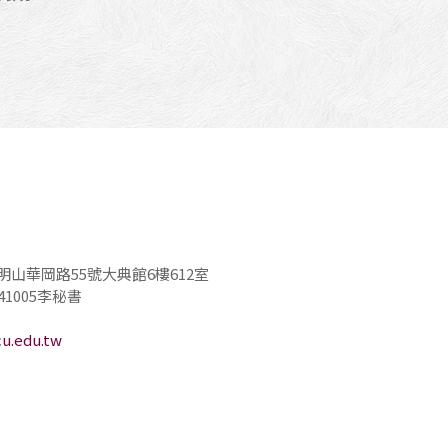
明山華岡路55號大典館6樓612室
1轉41005李秘書
u.edu.tw