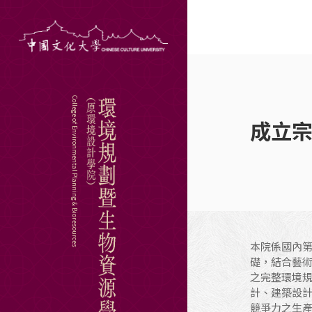
College of Environmental Planning & Bioresources
成立
Hit enter to search or ESC to close
本院係國內
礎，結合藝
之完整環境
計、建築設
競爭力之生