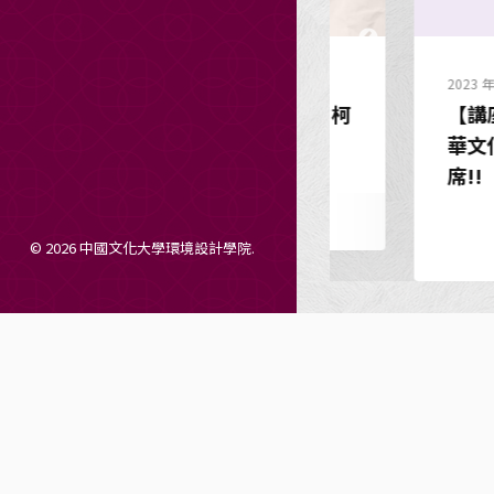
023 年 9 月 13 日
2023 年 3 月 7 日
【講座】環境規劃倫理講座：柯
【講座】111
宏宗建築師（112/9/13）
華文化專題講
席!!
© 2026 中國文化大學環境設計學院.