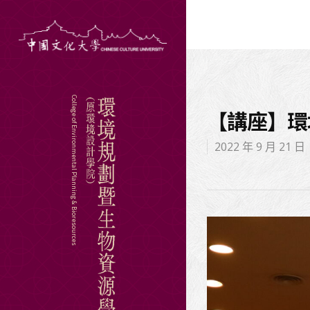
College of Environmental Planning & Bioresources
【講座】環
2022 年 9 月 21 日