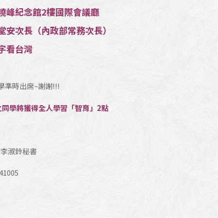
曉峰紀念館2樓國際會議廳
堂安次長（內政部常務次長）
字看台灣
準時出席~謝謝!!!
座之同學將獲得全人學習「智育」2點
/李淑鈴秘書
41005